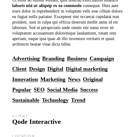
Ut enim ad minim veniam, quis nostrud exercitation ullamco
laboris
nisi
ut
aliquip
ex
ea
commodo
consequat. Duis aute
irure dolor in reprehenderit in voluptate velit esse cillum dolore
eu fugiat nulla pariatur. Excepteur sint occaecat cupidatat non
proident, sunt in culpa qui officia deserunt mollit anim id est
laborum. Sed ut perspiciatis unde omnis iste natus error sit
voluptatem accusantium doloremque laudantium, totam rem
aperiam, eaque ipsa quae ab illo inventore veritatis et quasi
architecto beatae vitae dicta tellus.
Advertising
Branding
Business
Campaign
Client
Design
Digital
Digital marketing
Innovation
Marketing
News
Original
Popular
SEO
Social Media
Success
Sustainable
Technology
Trend
CLIENT:
Qode Interactive
LOCATION: