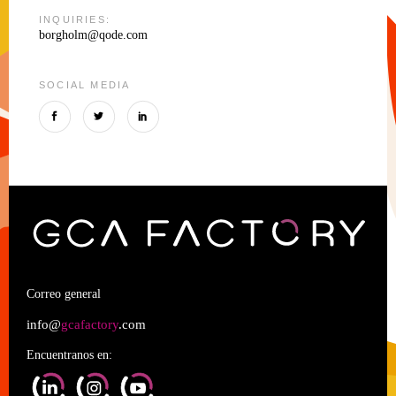
INQUIRIES:
borgholm@qode.com
SOCIAL MEDIA
Correo general
info@
gcafactory
.com
Encuentranos en: