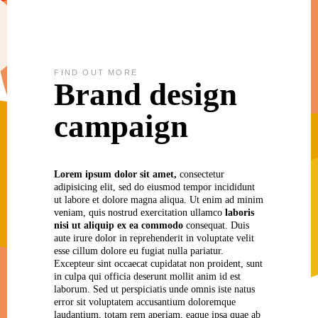
FIND OUT MORE
Brand design
campaign
Lorem
ipsum
dolor
sit
amet,
consectetur
adipisicing elit, sed do eiusmod tempor incididunt
ut labore et dolore magna aliqua. Ut enim ad minim
veniam, quis nostrud exercitation ullamco
laboris
nisi
ut
aliquip
ex
ea
commodo
consequat. Duis
aute irure dolor in reprehenderit in voluptate velit
esse cillum dolore eu fugiat nulla pariatur.
Excepteur sint occaecat cupidatat non proident, sunt
in culpa qui officia deserunt mollit anim id est
laborum. Sed ut perspiciatis unde omnis iste natus
error sit voluptatem accusantium doloremque
laudantium, totam rem aperiam, eaque ipsa quae ab