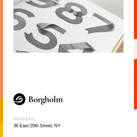
ADDRESS:
36 East 20th Street, NY