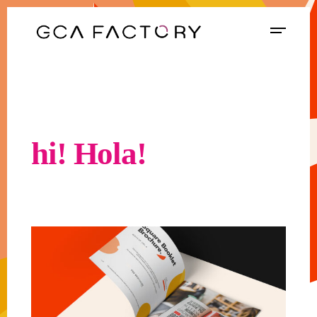
hi!
Hola!