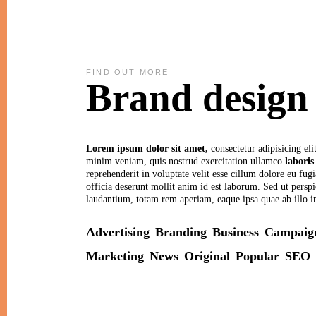
FIND OUT MORE
Brand design
Lorem
ipsum
dolor
sit
amet,
consectetur adipisicing el
minim veniam, quis nostrud exercitation ullamco
laboris
reprehenderit in voluptate velit esse cillum dolore eu fugi
officia deserunt mollit anim id est laborum. Sed ut persp
laudantium, totam rem aperiam, eaque ipsa quae ab illo inve
Advertising
Branding
Business
Campaig
Marketing
News
Original
Popular
SEO