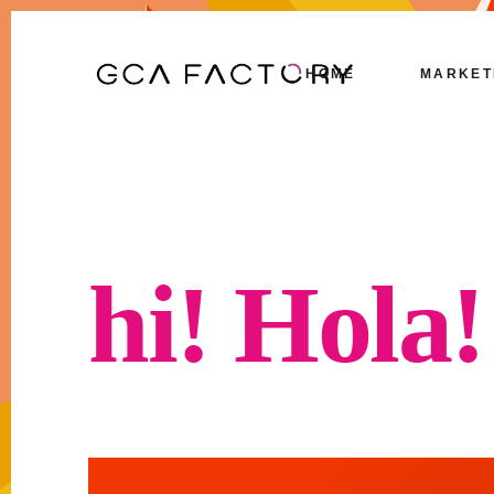
HOME
MARKET
hi!
Hola!