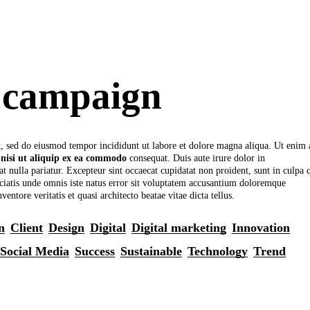
 campaign
it, sed do eiusmod tempor incididunt ut labore et dolore magna aliqua. Ut enim 
nisi
ut
aliquip
ex
ea
commodo
consequat. Duis aute irure dolor in
at nulla pariatur. Excepteur sint occaecat cupidatat non proident, sunt in culpa 
iciatis unde omnis iste natus error sit voluptatem accusantium doloremque
ntore veritatis et quasi architecto beatae vitae dicta tellus.
n
Client
Design
Digital
Digital marketing
Innovation
Social Media
Success
Sustainable
Technology
Trend