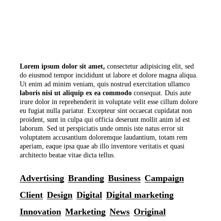
Lorem
ipsum
dolor
sit
amet,
consectetur adipisicing elit, sed
do eiusmod tempor incididunt ut labore et dolore magna aliqua.
Ut enim ad minim veniam, quis nostrud exercitation ullamco
laboris
nisi
ut
aliquip
ex
ea
commodo
consequat. Duis aute
irure dolor in reprehenderit in voluptate velit esse cillum dolore
eu fugiat nulla pariatur. Excepteur sint occaecat cupidatat non
proident, sunt in culpa qui officia deserunt mollit anim id est
laborum. Sed ut perspiciatis unde omnis iste natus error sit
voluptatem accusantium doloremque laudantium, totam rem
aperiam, eaque ipsa quae ab illo inventore veritatis et quasi
architecto beatae vitae dicta tellus.
Advertising
Branding
Business
Campaign
Client
Design
Digital
Digital marketing
Innovation
Marketing
News
Original