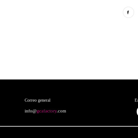
Correo general
E
info@
gcafactory
.com