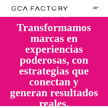
WHAT WE OFFER
Transformamos
marcas en
experiencias
poderosas, con
estrategias que
conectan y
generan resultados
reales.